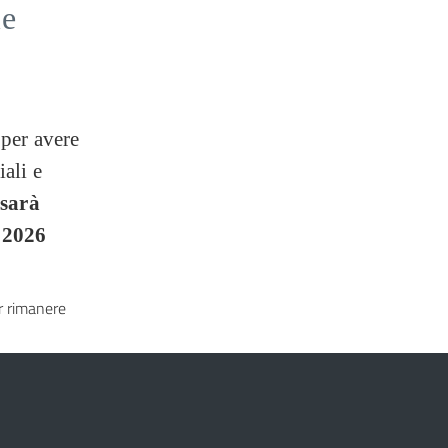
le
 per avere
iali e
sarà
o 2026
 rimanere