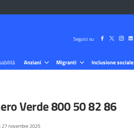
Seguici
Seguici
Segui
Seguici su
su
su
su
Facebook
Twitter
Inst
sabilità
Anziani
Migranti
Inclusione sociale
ro Verde 800 50 82 86
:
27 novembre 2025