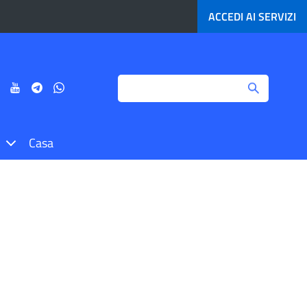
ACCEDI AI
SERVIZI
Search
ci
Seguici
Seguici
Seguici
Seguici
su
su
su
su
agram
LinkedIn
YouTube
Telegram
Whatsapp
Casa