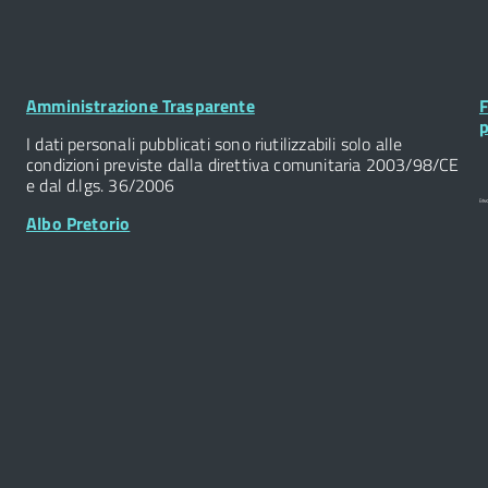
Footer
F
Amministrazione Trasparente
F
Widget
W
p
I dati personali pubblicati sono riutilizzabili solo alle
condizioni previste dalla direttiva comunitaria 2003/98/CE
e dal d.lgs. 36/2006
Albo Pretorio