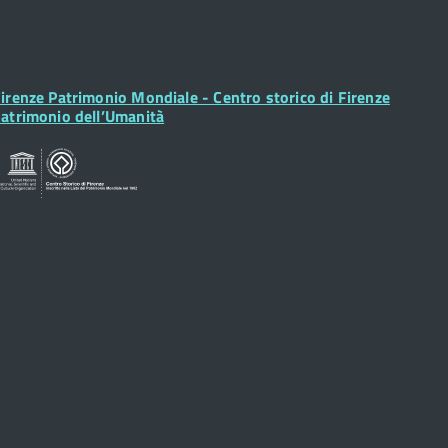
ooter
irenze Patrimonio Mondiale - Centro storico di Firenze
idget
atrimonio dell’Umanità