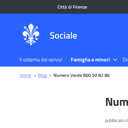
Città di Firenze
Sociale
Il sistema dei servizi
Famiglia e minori
Di
Briciole
Home
>
Blog
>
Numero Verde 800 50 82 86
di
pane
Nume
pubblicato il