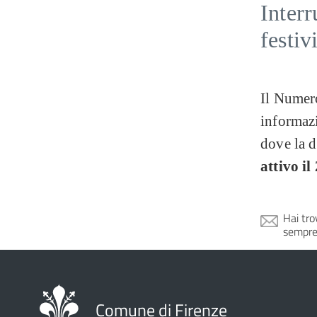
Interr
festiv
Il Numero
informazi
dove la d
attivo il
Hai tro
sempre
Comune di Firenze