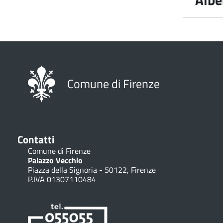
Il Com
Carmin
destin
Comune di Firenze
emargi
proble
Tali a
sistem
Contatti
alle s
Comune di Firenze
Palazzo Vecchio
Uffici
Piazza della Signoria - 50122, Firenze
diurne
P.IVA 01307110484
La fin
primar