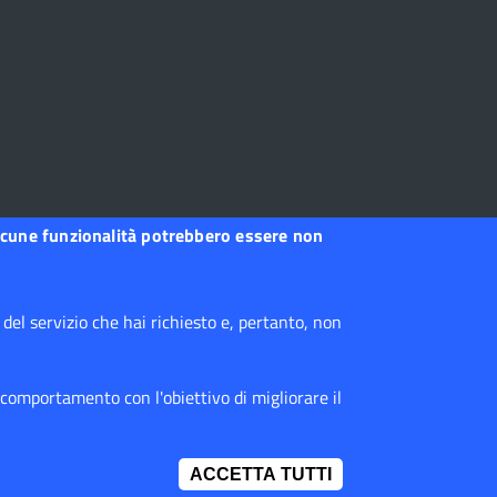
a
, alcune funzionalità potrebbero essere non
na
a
el servizio che hai richiesto e, pertanto, non
ei
 comportamento con l'obiettivo di migliorare il
 o di
ACCETTA TUTTI
IMPOSTAZIONI 