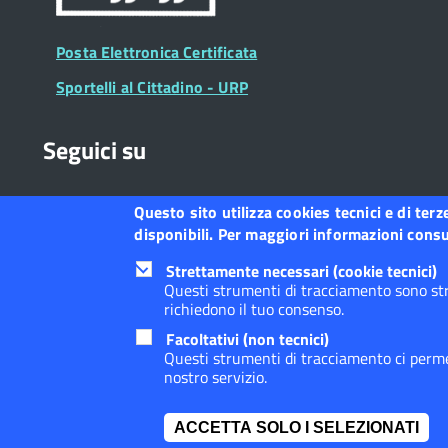
e l’in
Posta Elettronica Certificata
Le acc
Sportelli al Cittadino - URP
Mazzei
Seguici su
Pront
51 
Questo sito utilizza cookies tecnici e di ter
La Pro
Collegamento
Collegamento
Collegamento
Collegamento
Collegamento
Collegamento
Collegament
disponibili. Per maggiori informazioni consul
a
a
a
a
a
a
a
(19.30
Facebook
Twitter
Instagram
LinkedIn
You
Telegram
Whatsapp
Strettamente necessari (cookie tecnici)
Tube
Eventu
Questi strumenti di tracciamento sono str
richiedono il tuo consenso.
massim
Footer
Footer
Redazione web
Privacy
Note legali
Dichiarazione d
Facoltativi (non tecnici)
Widget
period
menu
Questi strumenti di tracciamento ci permet
nostro servizio.
interv
dall’i
ACCETTA SOLO I SELEZIONATI
precar