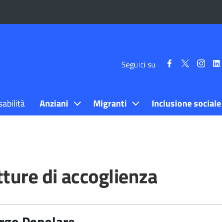
Seguici
Seguici
Segui
Seguici su
su
su
su
Facebook
Twitter
Inst
sabilità
Anziani
Migranti
Inclusione sociale
tture di accoglienza
rgo Popolare