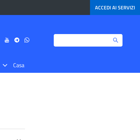
ACCEDI AI
SERVIZI
Search
ci
Seguici
Seguici
Seguici
Seguici
su
su
su
su
agram
LinkedIn
YouTube
Telegram
Whatsapp
Casa