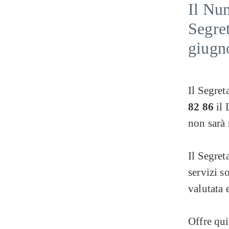
Il Num
Segret
giugn
Il Segret
82 86
il 
non sarà 
Il Segret
servizi s
valutata 
Offre qui