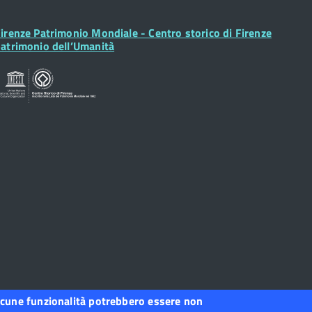
ooter
irenze Patrimonio Mondiale - Centro storico di Firenze
idget
atrimonio dell’Umanità
, alcune funzionalità potrebbero essere non