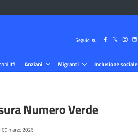
Seguici
Seguici
Segui
Seguici su
su
su
su
Facebook
Twitter
Inst
sabilità
Anziani
Migranti
Inclusione sociale
sura Numero Verde
:
09 marzo 2026