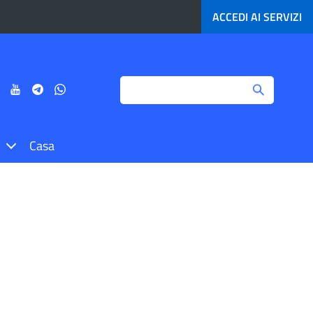
ACCEDI AI
SERVIZI
Search
ci
Seguici
Seguici
Seguici
Seguici
su
su
su
su
agram
LinkedIn
YouTube
Telegram
Whatsapp
Casa