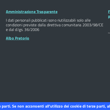
Footer
F
Amministrazione Trasparente
F
Widget
W
p
I dati personali pubblicati sono riutilizzabili solo alle
condizioni previste dalla direttiva comunitaria 2003/98/CE
e dal d.lgs. 36/2006
Albo Pretorio
ze parti. Se non acconsenti all'utilizzo dei cookie di terze parti
o