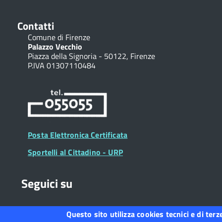
Contatti
Comune di Firenze
Palazzo Vecchio
Piazza della Signoria - 50122, Firenze
P.IVA 01307110484
Posta Elettronica Certificata
Sportelli al Cittadino - URP
Seguici su
Questo sito utilizza cookies tecnici e di ter
Collegamento
Collegamento
Collegamento
Collegamento
Collegamento
Collegamento
Collegament